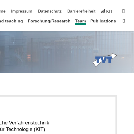
vigation überspringen
suc
me
Impressum
Datenschutz
Barrierefreiheit
KIT
Star
nd teaching
Forschung/Research
Team
Publications
sche Verfahrenstechnik
für Technologie (KIT)