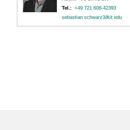
Tel.:
+49 721 608-42393
sebastian schwarz3
∂
kit edu