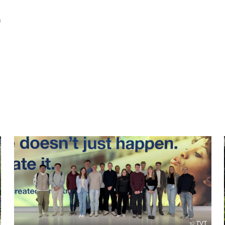
n
TVT