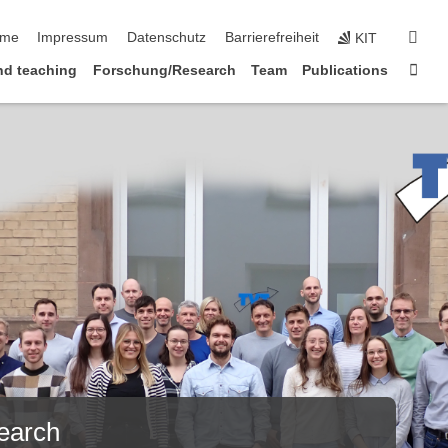
vigation überspringen
suc
me
Impressum
Datenschutz
Barrierefreiheit
KIT
Star
nd teaching
Forschung/Research
Team
Publications
earch