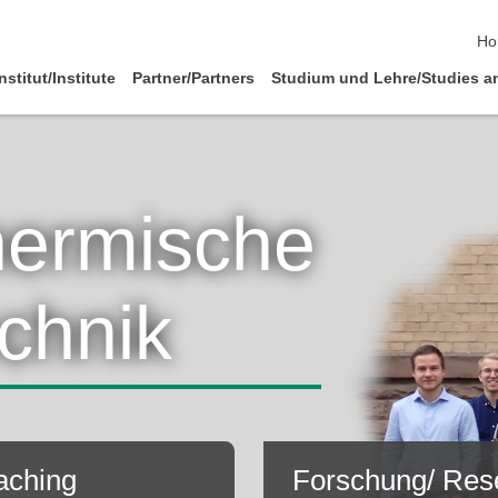
Na
Ho
nstitut/Institute
Partner/Partners
Studium und Lehre/Studies a
Thermische
chnik
aching
Forschung/ Res