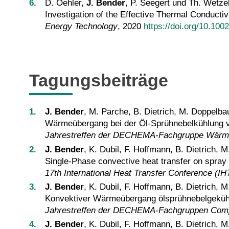
D. Oehler,
J. Bender
, P. Seegert und Th. Wetze
Investigation of the Effective Thermal Conductivi
Energy Technology
, 2020
https://doi.org/10.10
Tagungsbeiträge
J. Bender
, M. Parche, B. Dietrich, M. Doppelba
Wärmeübergang bei der Öl-Sprühnebelkühlung v
Jahrestreffen der DECHEMA-Fachgruppe Wärme-
J. Bender
, K. Dubil, F. Hoffmann, B. Dietrich, 
Single-Phase convective heat transfer on spray 
17th International Heat Transfer Conference (I
J. Bender
, K. Dubil, F. Hoffmann, B. Dietrich, 
Konvektiver Wärmeübergang ölsprühnebelgekühl
Jahrestreffen der DECHEMA-Fachgruppen Compu
J. Bender
, K. Dubil, F. Hoffmann, B. Dietrich, 