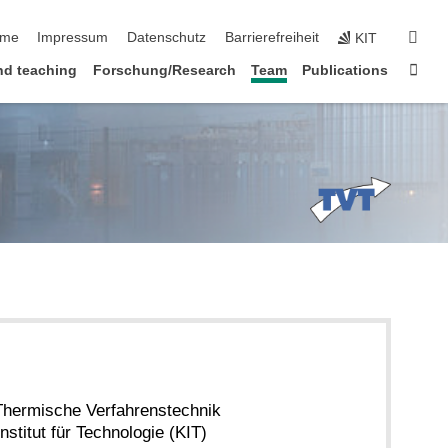
vigation überspringen
suc
me
Impressum
Datenschutz
Barrierefreiheit
KIT
Star
nd teaching
Forschung/Research
Team
Publications
r Thermische Verfahrenstechnik
nstitut für Technologie (KIT)