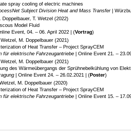
te spray cooling of electric machines
ocessNet Subject Division Heat and Mass Transfer
| Würzbur
M. Doppelbauer, T. Wetzel (2022)
iscous Model Fluid
line Event, 04. – 06. April 2022 | (
Vortrag
)
T. Wetzel, M. Doppelbauer (2021)
cterization of Heat Transfer – Project SprayCEM
m für elektrische Fahrzeugantriebe
| Online Event 21. – 23.09
T. Wetzel, M. Doppelbauer (2021)
hung des Wärmeübergangs der Sprühnebelkühlung von Elek
ragung
| Online Event 24. – 26.02.2021 | (
Poster
)
. Wetzel, M. Doppelbauer (2020)
cterization of Heat Transfer – Project SprayCEM
m für elektrische Fahrzeugantriebe
| Online Event 15. – 17.09