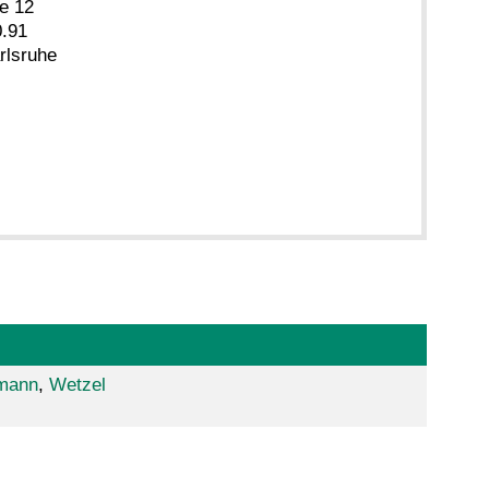
e 12
.91
rlsruhe
mann
,
Wetzel