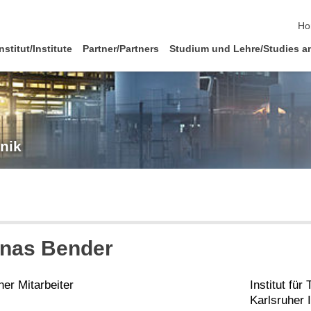
Na
Ho
nstitut/Institute
Partner/Partners
Studium und Lehre/Studies a
hnik
onas Bender
er Mitarbeiter
Institut fü
Karlsruher I