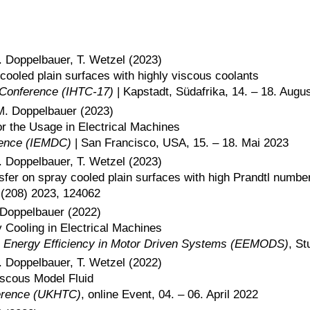
M. Doppelbauer, T. Wetzel (2023)
cooled plain surfaces with highly viscous coolants
r Conference (IHTC-17)
| Kapstadt, Südafrika, 14. – 18. Augu
 M. Doppelbauer (2023)
r the Usage in Electrical Machines
erence (IEMDC)
| San Francisco, USA, 15. – 18. Mai 2023
M. Doppelbauer, T. Wetzel (2023)
sfer on spray cooled plain surfaces with high Prandtl number
(208) 2023, 124062
. Doppelbauer (2022)
y Cooling in Electrical Machines
on Energy Efficiency in Motor Driven Systems (EEMODS)
, St
M. Doppelbauer, T. Wetzel (2022)
iscous Model Fluid
ference (UKHTC)
, online Event, 04. – 06. April 2022