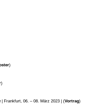
oster
)
r
)
g
| Frankfurt, 06. – 08. März 2023 | (
Vortrag
)