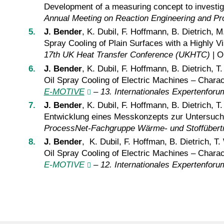
Development of a measuring concept to investiga
Annual Meeting on Reaction Engineering and Pr
J. Bender
, K. Dubil, F. Hoffmann, B. Dietrich, 
Spray Cooling of Plain Surfaces with a Highly V
17th UK Heat Transfer Conference (UKHTC)
| On
J. Bender
,
K. Dubil
, F. Hoffmann, B. Dietrich, 
Oil Spray Cooling of Electric Machines – Chara
E-MOTIVE
– 13.
Internationales Expertenforu
J. Bender
,
K. Dubil
, F. Hoffmann, B. Dietrich, 
Entwicklung eines Messkonzepts zur Untersuc
ProcessNet-Fachgruppe Wärme- und Stoffübert
J. Bender
, K. Dubil, F. Hoffman, B. Dietrich, T
Oil Spray Cooling of Electric Machines – Chara
E-MOTIVE
– 12. Internationales Expertenforu